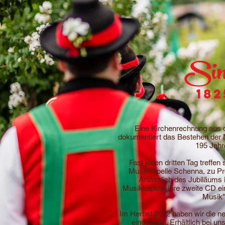
Sin
182
Eine Kirchenrechnung aus 
dokumentiert das Bestehen der 
195 Jahr
Fast jeden dritten Tag treffen
Musikkapelle Schenna, zu Pro
Anlässlich des Jubiläums 
Musikkapelle ihre zweite CD ein
Musik"
Im Herbst 2012 haben wir die neu
eingespielt. Erhältlich bei un