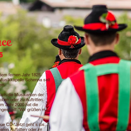
ce
5
dem fernen Jahr 1825
Musikkapelle Schenna seit
en.
 sich die Musikanten der
ben oder zu Auftritten.
im Jahr 2000 hat die
gespielt: "Wir grüßen mit
.
e CD "Jetzt geht´s los..."
seren Auftritten oder im