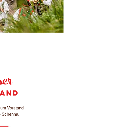
er
tand
zum Vorstand
e Schenna.