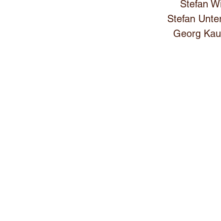
Stefan W
Stefan Unte
Georg Ka