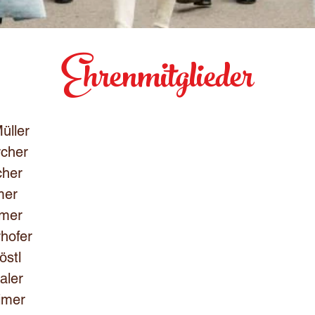
Ehrenmitglieder
üller
rcher
cher
mer
lmer
rhofer
östl
aler
imer