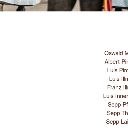
Oswald M
Albert Pi
Luis Pir
Luis Ill
Franz Il
Luis Inne
Sepp Pf
Sepp Th
Sepp La