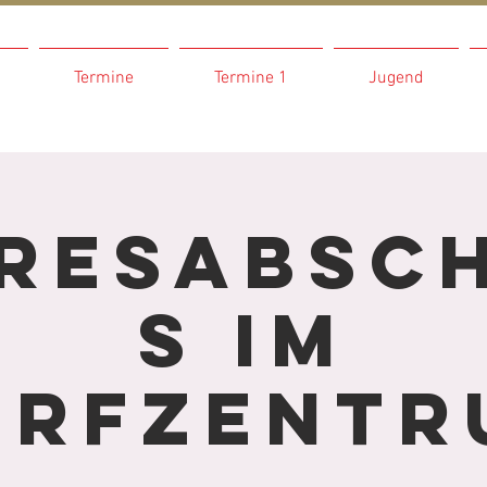
Termine
Termine 1
Jugend
resabsc
s im
orfzentr