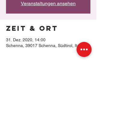
Veranstaltungen ansehen
Zeit & Ort
31. Dez. 2020, 14:00
Schenna, 39017 Schenna, Südtirol, Italien
Diese
Veranstaltung
teilen
Mühlgasse 4 | I-39017 Schenna | Italien | Tel.
348 75 14 800 Impressum & Datenschutz